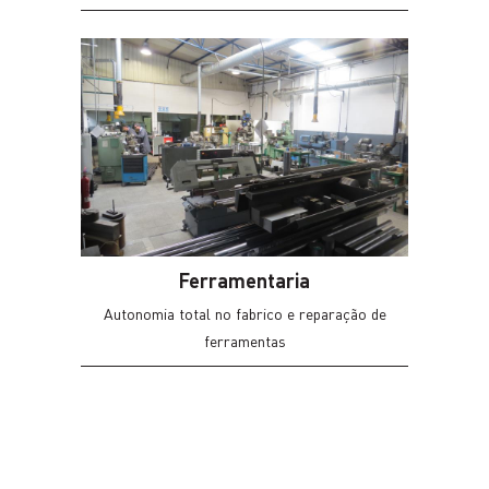
geração.
Possuímos duas linhas de tratamento que nos
permite efetuar vários tipos de zincagem desde a
passivação a branco (azul), amarela (sem crómio
VI) até ao zinco níquel, oferecemos ainda a
possibilidade de tratamento através de
suspensão, e de tambor.
Possuímos uma ETAR – Estação de Tratamento
de Águas Residuais
Ferramentaria
Autonomia total no fabrico e reparação de
ferramentas