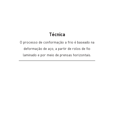
Técnica
O processo de conformação a frio é baseado na
deformação de aço, a partir de rolos de fio
laminado e por meio de prensas horizontais.
Dispomos de prensas horizontais com 7 estágios
o que permite oferecer ao cliente uma
versatilidade de opções de acordo com a sua
necessidade.
INOVAÇÃO