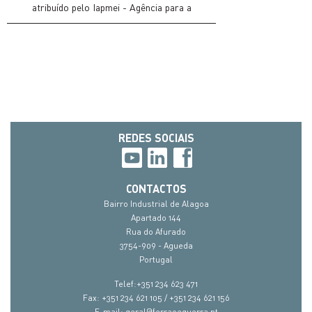
atribuído pelo Iapmei - Agência para a
Competitividade e Inovação e pelo Turismo de
Portugal, em parceria com 11 bancos que operam
em Portugal.Estes reconhecimentos são "selos
de reputação que permitem às empresas
distinguidas relacionarem-se com a sua
envolvente – fornecedores, clientes, sistema
financeiro e autoridades nacionais e regionais –
REDES SOCIAIS
numa base de confiança facilitadora do
desenvolvimento dos seus negócios
CONTACTOS
Bairro Industrial de Alagoa
Apartado 144
Rua do Afurado
3754-909 - Agueda
Portugal
Telef:+351 234 623 471
Fax: +351 234 621 105 / +351 234 621 156
E-mail: geral@ferraoeguerra.pt