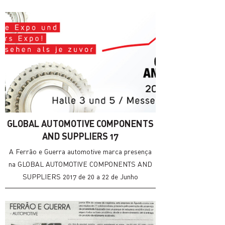
Inovação e pelo Turismo de Portugal, em
parceria com 11 bancos que operam em
Portugal.Estes reconhecimentos são "selos de
reputação que permitem às empresas
distinguidas relacionarem-se com a sua
envolvente – fornecedores, clientes, sistema
financeiro e autoridades nacionais e regionais –
numa base de confiança facilitadora do
desenvolvimento dos seus negócios
GLOBAL AUTOMOTIVE COMPONENTS
AND SUPPLIERS 17
A Ferrão e Guerra automotive marca presença
na GLOBAL AUTOMOTIVE COMPONENTS AND
SUPPLIERS 2017 de 20 a 22 de Junho